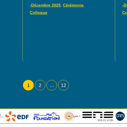
clôture
,
,
-Décembre 2025
Cérémonie
-D
Colloque
Co
1
2
…
12
...