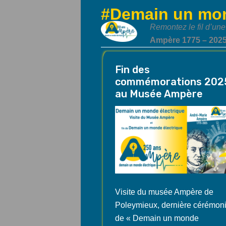
#Demain un mon
category
Remontez le fil d’u
Ampère 1775 – 2025
Fin des
commémorations 202
au Musée Ampère
Visite du musée Ampère de
Poleymieux, dernière cérémon
de « Demain un monde