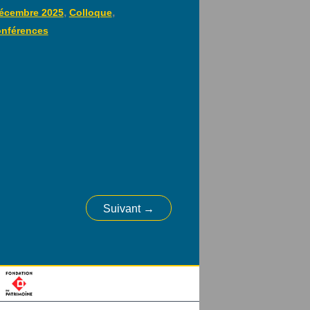
,
,
écembre 2025
Colloque
nférences
Suivant
→