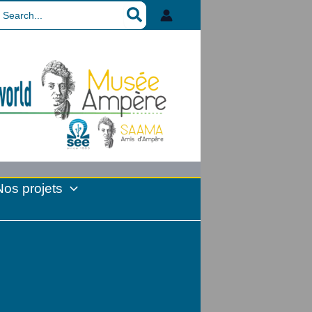
earch
r:
Nos projets