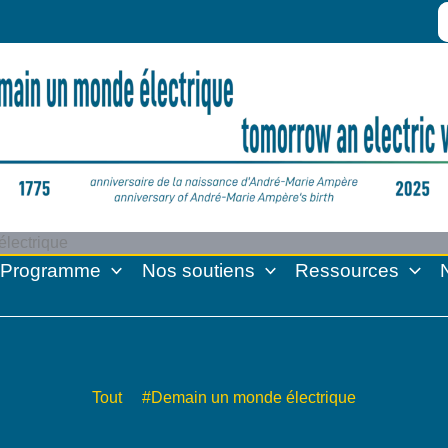
S
fo
lectrique
Programme
Nos soutiens
Ressources
Tout
#Demain un monde électrique