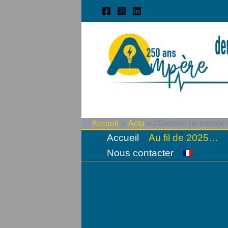
Aller
au
contenu
Accueil
Actu
#Demain un monde é
Accueil
Au fil de 2025…
Nous contacter
Filter
posts
by