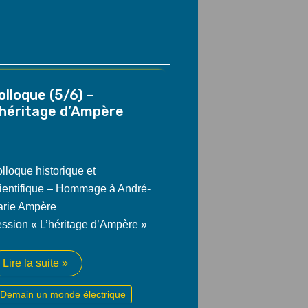
olloque (5/6) –
’héritage d’Ampère
lloque historique et
ientifique – Hommage à André-
rie Ampère
ssion « L’héritage d’Ampère »
Colloque
Lire la suite »
(5/6)
–
Demain un monde électrique
L’héritage
d’Ampère