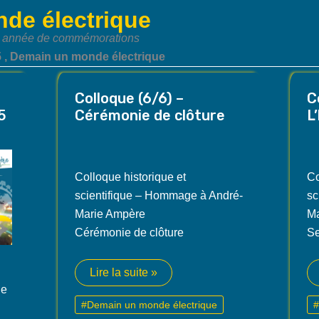
de électrique
ne année de commémorations
 , Demain un monde électrique
Colloque (6/6) –
C
5
Cérémonie de clôture
L
Colloque historique et
Co
scientifique – Hommage à André-
sc
Marie Ampère
Ma
Cérémonie de clôture
Se
Colloque
Lire la suite »
(6/6)
ie
–
#Demain un monde électrique
#
Cérémonie
de