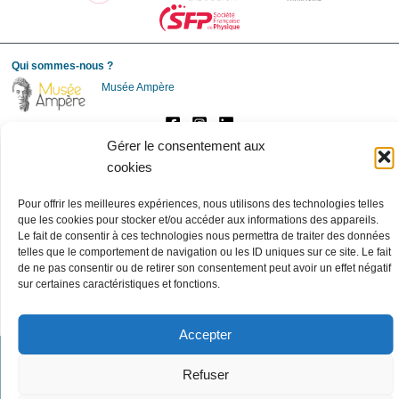
Qui sommes-nous ?
Musée Ampère
Gérer le consentement aux
cookies
Société des Amis
Pour offrir les meilleures expériences, nous utilisons des technologies telles
d'André-Marie Ampère
que les cookies pour stocker et/ou accéder aux informations des appareils.
Le fait de consentir à ces technologies nous permettra de traiter des données
telles que le comportement de navigation ou les ID uniques sur ce site. Le fait
de ne pas consentir ou de retirer son consentement peut avoir un effet négatif
Société de l'Electricité, de l'Electronique et des technologies de
sur certaines caractéristiques et fonctions.
l'information et de la communication
Accepter
Copyright © 2026 SAAMA
Powered by
Thème WordPress Astra
Refuser