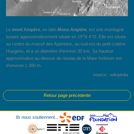
Le
mont Ampère
, en latin
Mons Ampère
, est une montagne
lunaire approximativement située en 19°N 4°O. Elle est située
au centre du massif des Apennins, au sud-est du petit cratère
Huygens, et a un diamètre d’environ 30 km. Sa hauteur
approximative au-dessus du niveau de la Mare Imbrium est
d’environ 1 300 m.
source : wikipédia
Ils nous soutiennent...