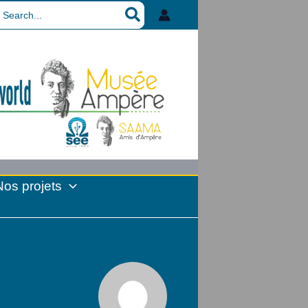
earch
r:
Nos projets