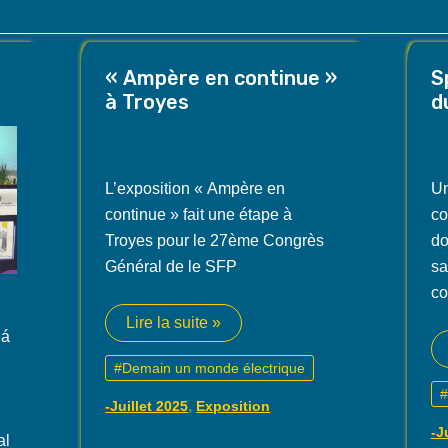
« Ampère en continue »
S
à Troyes
d
L’exposition « Ampère en
Un
continue » fait une étape à
co
Troyes pour le 27ème Congrès
do
Général de le SFP
sa
co
« Ampère
Lire la suite »
ná
en
continue »
#Demain un monde électrique
à
Troyes
#
,
-Juillet 2025
Exposition
-J
al