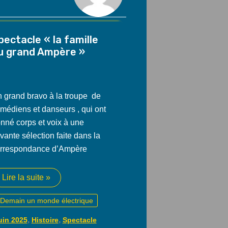
pectacle « la famille
u grand Ampère »
 grand bravo à la troupe de
médiens et danseurs , qui ont
nné corps et voix à une
vante sélection faite dans la
rrespondance d’Ampère
Spectacle
Lire la suite »
« la
famille
Demain un monde électrique
du
grand
Ampère »
,
,
uin 2025
Histoire
Spectacle