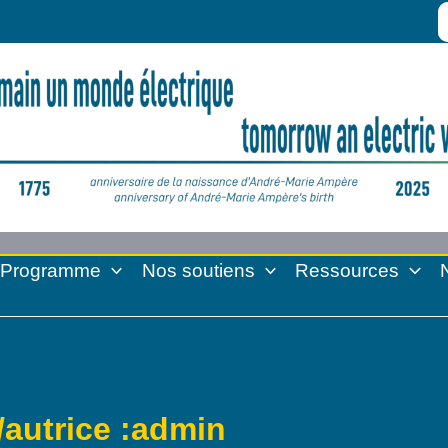
S
fo
Programme
Nos soutiens
Ressources
/autrice :admin