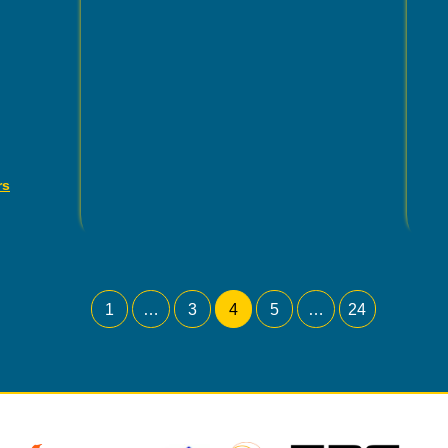
rs
1
…
3
4
5
…
24