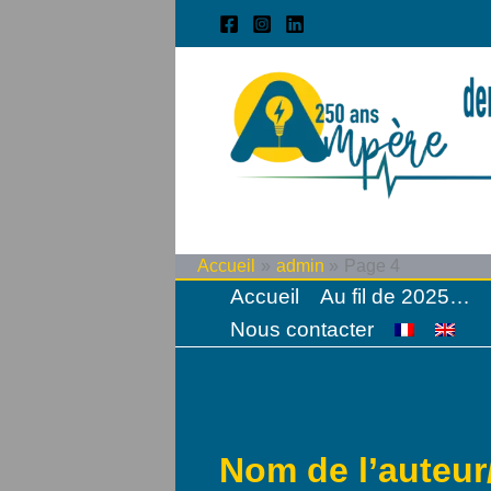
Aller
au
contenu
Accueil
admin
Page 4
Accueil
Au fil de 2025…
Nous contacter
Nom de l’auteur