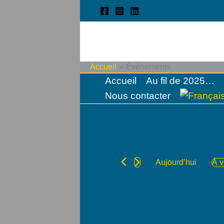
Aller
au
contenu
Accueil
Évènements
Accueil
Au fil de 2025…
Nous contacter
Aujourd’hui
À v
Sél
une
date