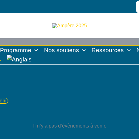
S
fo
Programme
Nos soutiens
Ressources
enir
ectionnez
.
Il n’y a pas d’évènements à venir.