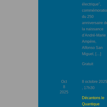
électrique",
commémorati
du 250
anniversaire d
la naissance
d'André-Marie
Ampère,
Alfonso San
Miguel, […]
Gratuit
Oct
8 octobre 202
8
, 17h30
2025
Décantons le
Quantique