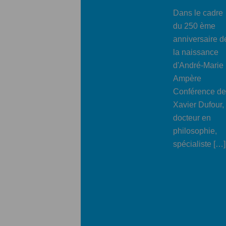
Dans le cadre
du 250 ème
anniversaire d
la naissance
d'André-Marie
Ampère
Conférence de
Xavier Dufour,
docteur en
philosophie,
spécialiste […]