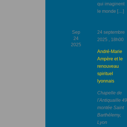
qui imaginent
le monde […]
Sep
24 septembre
24
2025 , 18h00
2025
André-Marie
Ampère et le
renouveau
spirituel
lyonnais
Chapelle de
l'Antiquaille
49
montée Saint
Barthélemy,
Lyon