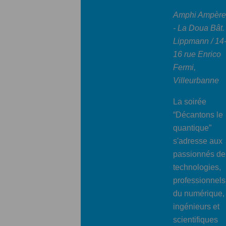
Amphi Ampère
- La Doua
Bât.
Lippmann / 14
16 rue Enrico
Fermi,
Villeurbanne
La soirée
“Décantons le
quantique”
s'adresse aux
passionnés de
technologies,
professionnels
du numérique,
ingénieurs et
scientifiques