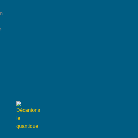
on
e
5