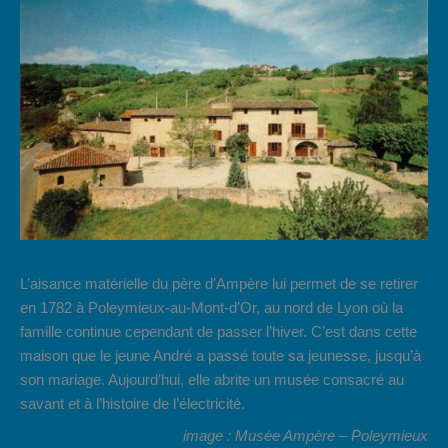
L’aisance matérielle du père d’Ampère lui permet de se retirer
en 1782 à Poleymieux-au-Mont-d’Or, au nord de Lyon où la
famille continue cependant de passer l’hiver. C’est dans cette
maison que le jeune André a passé toute sa jeunesse, jusqu’à
son mariage. Aujourd’hui, elle abrite un musée consacré au
savant et à l’histoire de l’électricité.
image : Musée Ampère – Poleymieux