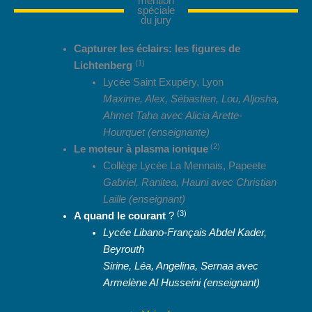
mention
spéciale
du jury
Capturer les éclairs: les figures de
(1)
Lichtenberg
Lycée Saint Exupéry, Lyon
Maxime, Alex, Sébastien, Lou, Aljosha,
Ahmet Taha avec Alicia Arette-
Hourquet
(enseignante)
(2)
Le moteur à plasma ionique
Collège Lycée La Mennais, Papeete
Gabriel, Ranitea, Hauni avec Christian
Laille (enseignant)
(3)
A quand le courant
?
Lycée Libano-Français Abdel Kader,
Beyrouth
Sirine, Léa, Angelina, Sernaa avec
Armelène Al Husseini
(enseignant)