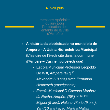
Voir plus
mentions spéciales
du jury pour
l’implication des
enfants de la ville
d’Ampére
A história da eletricidade no município de
Ampére – A Usina Hidroelétrica Municipal
(L’histoire de l’électricité dans la commune
d’Ampére – L’usine hydroélectrique)
Escola Municipal Professor Leopoldo
(1)
De Witt
, Ampére (BR)
Alexandre (10 ans) avec Fernanda
Hennerich (enseignante)
Escola Municipal D Caetano Munhoz
(2) (3) (4)
da Rocha, Ampére (BR)
Miguel (9 ans), Helana Vitoria (9 ans),
Yan (10 ans) avec Mariza Matias