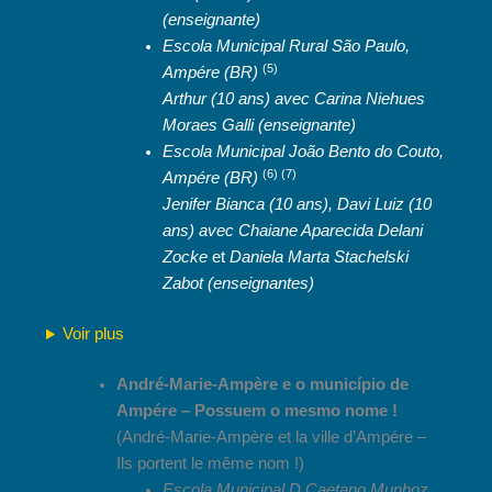
(enseignante)
Escola Municipal Rural São Paulo,
(5)
Ampére (BR)
Arthur (10 ans) avec Carina Niehues
Moraes Galli (enseignante)
Escola Municipal João Bento do Couto,
(6) (7)
Ampére (BR)
Jenifer Bianca (10 ans), Davi Luiz (10
ans) avec
Chaiane Aparecida Delani
Zocke
et
Daniela Marta Stachelski
Zabot
(enseignantes)
Voir plus
André-Marie-Ampère e o município de
Ampére – Possuem o mesmo nome !
(André-Marie-Ampère et la ville d’Ampére –
Ils portent le même nom !)
Escola Municipal D Caetano Munhoz