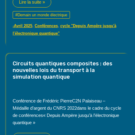
L’optique
Lire la suite »
quantique
électronique
:
#Demain un monde électrique
de
l’électron
,
,
-Avril 2025
Conférences
cycle "Depuis Ampère jusqu'à
unique
aux
l'électronique quantique"
anyons
Circuits quantiques composites : des
nouvelles lois du transport à la
simulation quantique
Conférence de Frédéric PierreC2N Palaiseau –
Médaille d’argent du CNRS 2022dans le cadre du cycle
de conférences« Depuis Ampère jusqu’à l’électronique
quantique »