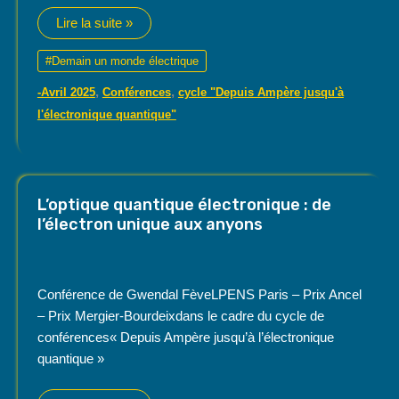
Mouvement
Lire la suite »
des
électrons
dans
#Demain un monde électrique
les
atomes
,
,
-Avril 2025
Conférences
cycle "Depuis Ampère jusqu'à
à
l’échelle
l'électronique quantique"
attoseconde
L’optique quantique électronique : de
l’électron unique aux anyons
Conférence de Gwendal FèveLPENS Paris – Prix Ancel
– Prix Mergier-Bourdeixdans le cadre du cycle de
conférences« Depuis Ampère jusqu’à l’électronique
quantique »