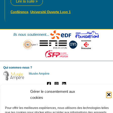
Cycle
Lire la suite »
de
conférences
« Ampère »
,
Conférence
Université Ouverte Lyon 1
Ils nous soutiennent...
Qui sommes-nous ?
Musée Ampère
Gérer le consentement aux
cookies
Société des Amis
d'André-Marie Ampère
Pour offrir les meilleures expériences, nous utilisons des technologies telles
que les cookies pour stocker et/ou accéder aux informations des appareils.